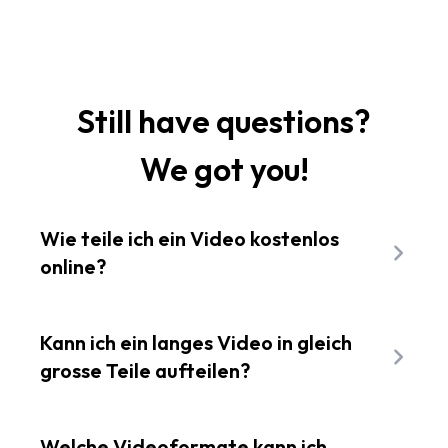
Still have questions?
We got you!
Wie teile ich ein Video kostenlos
online?
Lade deine Datei einfach in Flixier hoch und
nutze die Timeline, um die Schnittpunkte
Kann ich ein langes Video in gleich
festzulegen. Das Tool ermoeglicht es dir,
grosse Teile aufteilen?
Inhalte sofort im Browser zu schneiden und
Ja. Mit dem Abspielkopf und der Schnitt-
aufzuteilen - kostenlos und ohne Software-
Funktion kannst du jede Aufnahme manuell
Welche Videoformate kann ich