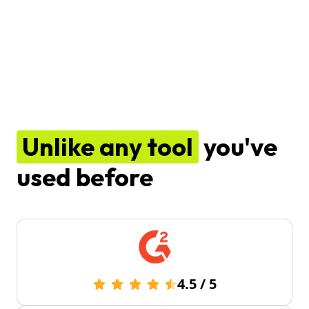
Unlike any tool
you've
used before
4.5
/
5