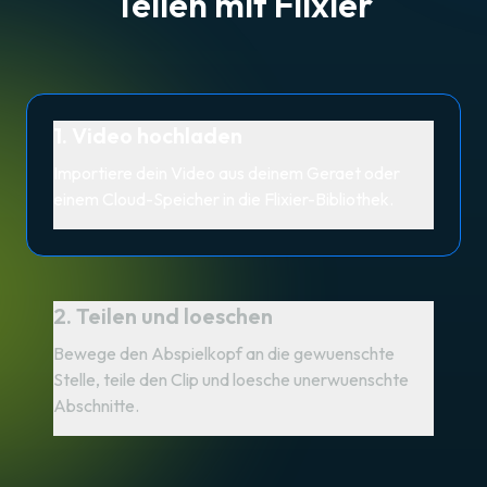
Teilen mit Flixier
1. Video hochladen
Importiere dein Video aus deinem Geraet oder
einem Cloud-Speicher in die Flixier-Bibliothek.
2. Teilen und loeschen
Bewege den Abspielkopf an die gewuenschte
Stelle, teile den Clip und loesche unerwuenschte
Abschnitte.