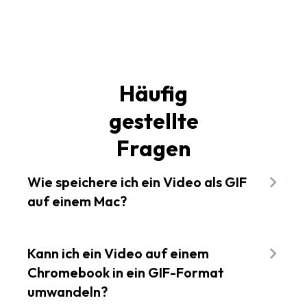
Häufig
gestellte
Fragen
Wie speichere ich ein Video als GIF
auf einem Mac?
Um ein Video als GIF auf einem Mac-Computer
zu speichern, befolgen Sie die Schritte aus dem
Kann ich ein Video auf einem
Abschnitt „Wie kann ich ein Video in ein GIF
Chromebook in ein GIF-Format
umwandeln“ weiter oben auf dieser Seite. Kurz
umwandeln?
gesagt: Laden Sie einfach das Video hoch und